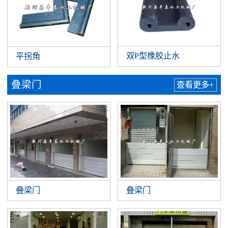
双P型橡胶止水
平拐角
叠梁门
查看更多+
叠梁门
叠梁门