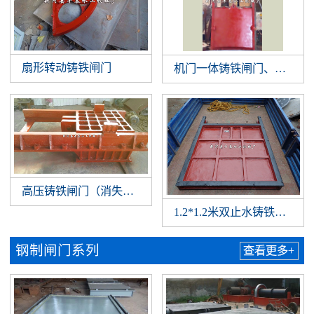
扇形转动铸铁闸门
机门一体铸铁闸门、机闸一
高压铸铁闸门（消失模铸件）
1.2*1.2米双止水铸铁闸门
钢制闸门系列
查看更多+