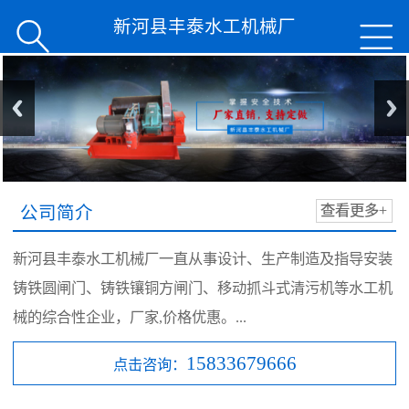
新河县丰泰水工机械厂


公司简介
查看更多+
新河县丰泰水工机械厂一直从事设计、生产制造及指导安装
铸铁圆闸门、铸铁镶铜方闸门、移动抓斗式清污机等水工机
械的综合性企业，厂家,价格优惠。...
15833679666
点击咨询：