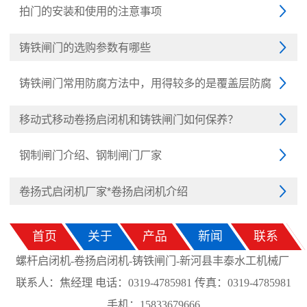
拍门的安装和使用的注意事项

铸铁闸门的选购参数有哪些

铸铁闸门常用防腐方法中，用得较多的是覆盖层防腐

移动式移动卷扬启闭机和铸铁闸门如何保养？

钢制闸门介绍、钢制闸门厂家

卷扬式启闭机厂家*卷扬启闭机介绍

首页
关于
产品
新闻
联系
螺杆启闭机-卷扬启闭机-铸铁闸门-新河县丰泰水工机械厂
联系人：焦经理 电话：0319-4785981 传真：0319-4785981
手机：15833679666