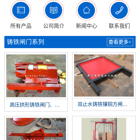




所有产品
公司简介
新闻中心
联系我们
铸铁闸门系列
查看更多+
双止水铸铁镶铜方闸门，双
高压拱形铸铁闸门、铸铁镶铜闸门