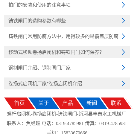
拍门的安装和使用的注意事项

铸铁闸门的选购参数有哪些

铸铁闸门常用防腐方法中，用得较多的是覆盖层防腐

移动式移动卷扬启闭机和铸铁闸门如何保养？

钢制闸门介绍、钢制闸门厂家

卷扬式启闭机厂家*卷扬启闭机介绍

首页
关于
产品
新闻
联系
螺杆启闭机-卷扬启闭机-铸铁闸门-新河县丰泰水工机械厂
联系人：焦经理 电话：0319-4785981 传真：0319-4785981
手机：15833679666