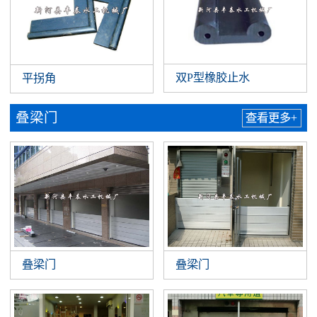
双P型橡胶止水
平拐角
叠梁门
查看更多+
叠梁门
叠梁门