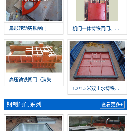
扇形转动铸铁闸门
机门一体铸铁闸门、机闸一
高压铸铁闸门（消失模铸件）
1.2*1.2米双止水铸铁闸门
钢制闸门系列
查看更多+