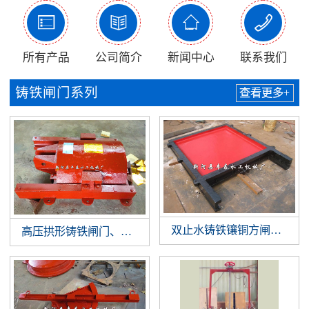




所有产品
公司简介
新闻中心
联系我们
铸铁闸门系列
查看更多+
双止水铸铁镶铜方闸门，双
高压拱形铸铁闸门、铸铁镶铜闸门